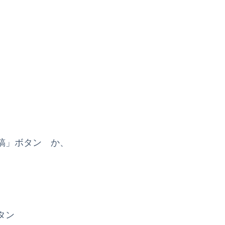
稿」ボタン か、
タン